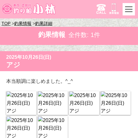
TOP
釣果情報
釣果詳細
釣果情報
全件数: 1件
2025年10月26日(日)
アジ
本当順調に楽しめました。^_^